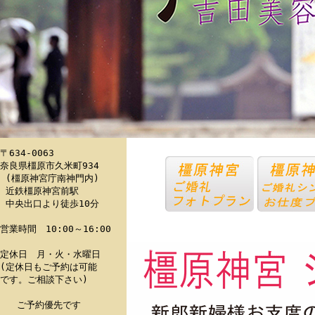
〒634-0063

奈良県橿原市久米町934

 (橿原神宮庁南神門内)

 近鉄橿原神宮前駅

 中央出口より徒歩10分

営業時間　10:00～16:00

定休日　月・火・水曜日

(定休日もご予約は可能

です。ご相談下さい)

   ご予約優先です
